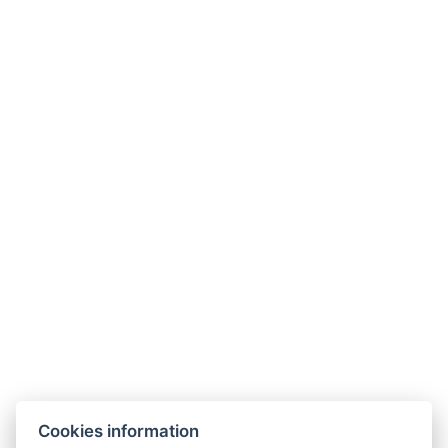
DELUXE-DREIBETTZIMMER
ANNEHMLICHKEITEN IM ZIMMER
TV
Tresorfach
Drahtloses Internet
Bad
Haartrockner : Auf Anfrage
Nicht-Raucher-Umgebung
Mini-Kühlschrank
Größe des Raums : 35m²
Elektrischer Wasserkocher
Kaffee-/Teegeschirr
JETZT BUCHEN
Cookies information